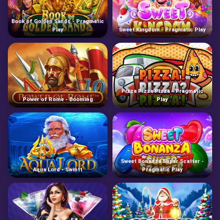
Book of Golden Sands - Pragmatic
Play
Sweet Kingdom - Pragmatic Play
Pizza Pizza Pizza - Pragmatic
Power of Rome - Booming
Play
Sweet Bonanza Super Scatter -
Aqua Lord - Swintt
Pragmatic Play