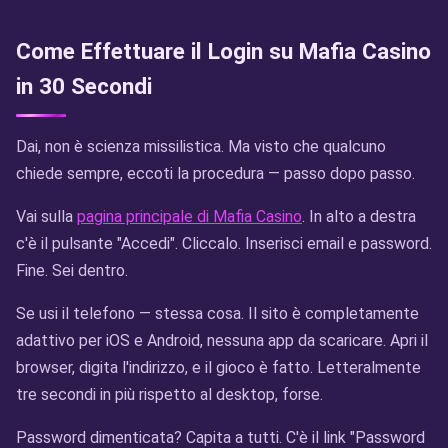
Come Effettuare il Login su Mafia Casino
in 30 Secondi
Dai, non è scienza missilistica. Ma visto che qualcuno
chiede sempre, eccoti la procedura — passo dopo passo.
Vai sulla
pagina principale di Mafia Casino
. In alto a destra
c'è il pulsante "Accedi". Cliccalo. Inserisci email e password.
Fine. Sei dentro.
Se usi il telefono — stessa cosa. Il sito è completamente
adattivo per iOS e Android, nessuna app da scaricare. Apri il
browser, digita l'indirizzo, e il gioco è fatto. Letteralmente
tre secondi in più rispetto al desktop, forse.
Password dimenticata? Capita a tutti. C'è il link "Password