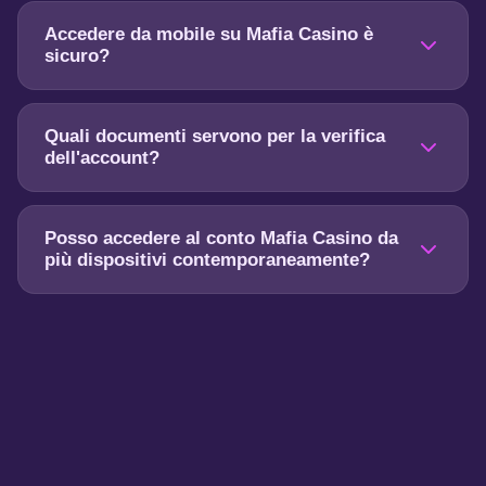
Certamente. Clicca su "Password dimenticata?" nella
primo deposito da 10€ minimo.
pagina di login e inserisci l'indirizzo email registrato.
Accedere da mobile su Mafia Casino è
sicuro?
Riceverai un link di reset entro pochi minuti. Il nuovo
accesso sarà protetto dalla crittografia SSL 256-bit.
Sì, la versione mobile utilizza gli stessi protocolli di
sicurezza SSL 256-bit del sito desktop. Funziona
Quali documenti servono per la verifica
dell'account?
perfettamente su iOS e Android senza bisogno di
scaricare app native. Tutti i tuoi dati finanziari e
Il processo KYC richiede un documento d'identità
personali rimangono completamente protetti.
valido e una prova di residenza recente. In alcuni casi
Posso accedere al conto Mafia Casino da
più dispositivi contemporaneamente?
potrebbe essere richiesta anche la foto della carta
usata per il deposito. La verifica va completata prima
No, per motivi di sicurezza il sistema permette una
del primo prelievo oltre 2.000€.
sola sessione attiva alla volta. Se accedi da un nuovo
dispositivo, la sessione precedente verrà
automaticamente disconnessa. Questo protegge il
tuo saldo e i dati sensibili da accessi non autorizzati.