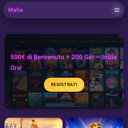
Mafia
500€ di Benvenuto + 200 Giri — Inizia
Ora!
REGISTRATI