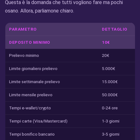
Questa è la domanda che tutti vogliono fare ma pochi
osano. Allora, parliamone chiaro.
PARAMETRO
DETTAGLIO
DEPOSITO MINIMO
10€
Prelievo minimo
20€
Limite giornaliero prelievo
5.000€
Limite settimanale prelievo
15.000€
Limite mensile prelievo
50.000€
Tempi e-wallet/crypto
0-24 ore
Tempi carte (Visa/Mastercard)
1-3 giorni
Tempi bonifico bancario
3-5 giorni