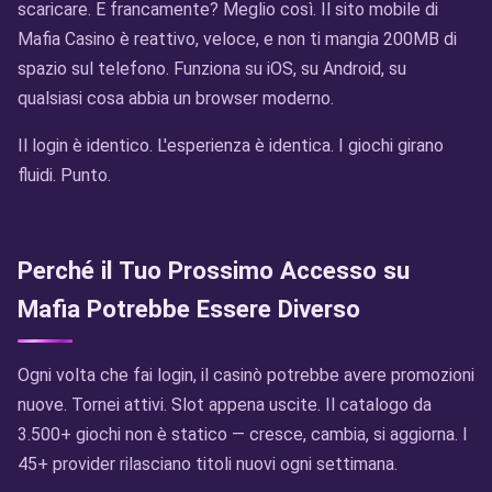
scaricare. E francamente? Meglio così. Il sito mobile di
Mafia Casino è reattivo, veloce, e non ti mangia 200MB di
spazio sul telefono. Funziona su iOS, su Android, su
qualsiasi cosa abbia un browser moderno.
Il login è identico. L'esperienza è identica. I giochi girano
fluidi. Punto.
Perché il Tuo Prossimo Accesso su
Mafia Potrebbe Essere Diverso
Ogni volta che fai login, il casinò potrebbe avere promozioni
nuove. Tornei attivi. Slot appena uscite. Il catalogo da
3.500+ giochi non è statico — cresce, cambia, si aggiorna. I
45+ provider rilasciano titoli nuovi ogni settimana.