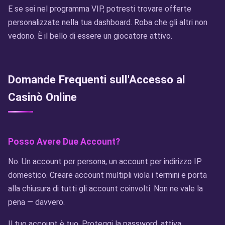
E se sei nel programma VIP, potresti trovare offerte
personalizzate nella tua dashboard. Roba che gli altri non
vedono. È il bello di essere un giocatore attivo.
Domande Frequenti sull'Accesso al
Casinò Online
Posso Avere Due Account?
No. Un account per persona, un account per indirizzo IP
domestico. Creare account multipli viola i termini e porta
alla chiusura di tutti gli account coinvolti. Non ne vale la
pena — davvero.
Il tuo account è tuo. Proteggi la password, attiva