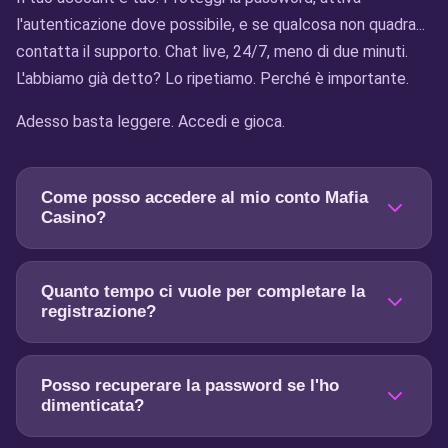
l'autenticazione dove possibile, e se qualcosa non quadra...
contatta il supporto. Chat live, 24/7, meno di due minuti.
L'abbiamo già detto? Lo ripetiamo. Perché è importante.
Adesso basta leggere. Accedi e gioca.
Come posso accedere al mio conto Mafia
Casino?
Clicca sul pulsante "Accedi" nell'angolo superiore
destro della homepage. Inserisci l'email e la
Quanto tempo ci vuole per completare la
registrazione?
password scelte durante la registrazione, poi
conferma. Il processo richiede meno di 10 secondi
La procedazione di creazione account dura circa 3
se i dati sono corretti.
minuti. Dovrai fornire email, password, nome
Posso recuperare la password se l'ho
dimenticata?
completo e confermare di avere almeno 18 anni.
Dopo la verifica email, potrai subito effettuare il