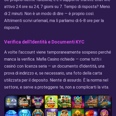
attivo 24 ore su 24, 7 giorni su 7. Tempo di risposta? Meno
di 2 minuti. Non è un modo di dire — è proprio così.
Altrimenti scrivi un'email, ma lì parliamo di 6-8 ore per la
risposta.
Verifica dell'Identità e Documenti KYC
A volte l'account viene temporaneamente sospeso perché
manca la verifica. Mafia Casino richiede — come tutti i
casinò con licenza seria — un documento d'identità, una
prova di indirizzo e, se necessario, una foto della carta
utilizzata per il deposito. Niente di assurdo. È la norma nel
settore, e serve a proteggere te, non a complicarti la vita.