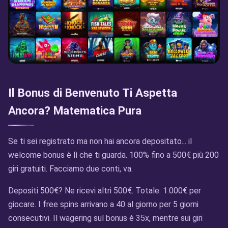
Il Bonus di Benvenuto Ti Aspetta
Ancora? Matematica Pura
Se ti sei registrato ma non hai ancora depositato... il
welcome bonus è lì che ti guarda. 100% fino a 500€ più 200
giri gratuiti. Facciamo due conti, va.
Depositi 500€? Ne ricevi altri 500€. Totale: 1.000€ per
giocare. I free spins arrivano a 40 al giorno per 5 giorni
consecutivi. Il wagering sul bonus è 35x, mentre sui giri